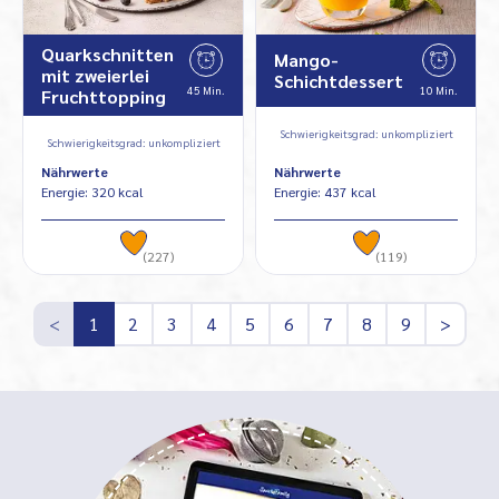
Quarkschnitten
Mango-
mit zweierlei
Schichtdessert
45 Min.
10 Min.
Fruchttopping
Schwierigkeitsgrad: unkompliziert
Schwierigkeitsgrad: unkompliziert
Nährwerte
Nährwerte
Energie: 320 kcal
Energie: 437 kcal
(227)
(119)
<
1
2
3
4
5
6
7
8
9
>