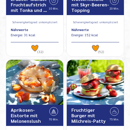
Fruchtaufstrich
mit Skyr-Beeren-
10 Min.
20 Min.
mit Tonka und …
Topping
Schwierigkeitsgrad: unkompliziert
Schwierigkeitsgrad: unkompliziert
Nährwerte
Nährwerte
Energie: 31 kcal
Energie: 152 kcal
(32)
(52)
Aprikosen-
Fruchtiger
Eistorte mit
Burger mit
70 Min.
75 Min.
Melonenslush
Milchreis-Patty