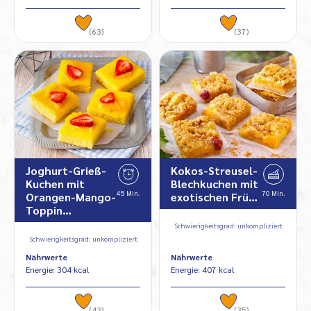
(63)
(37)
Joghurt-Grieß-
Kokos-Streusel-
Kuchen mit
Blechkuchen mit
45 Min.
70 Min.
Orangen-Mango-
exotischen Frü…
Toppin…
Schwierigkeitsgrad: unkompliziert
Schwierigkeitsgrad: unkompliziert
Nährwerte
Nährwerte
Energie: 304 kcal
Energie: 407 kcal
(43)
(35)