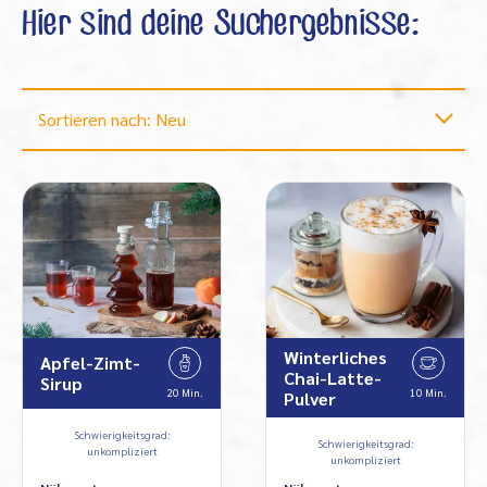
Hier sind deine Suchergebnisse:
Sortieren nach: Neu
Winterliches
Apfel-Zimt-
Chai-Latte-
Sirup
20 Min.
10 Min.
Pulver
Schwierigkeitsgrad:
Schwierigkeitsgrad:
unkompliziert
unkompliziert