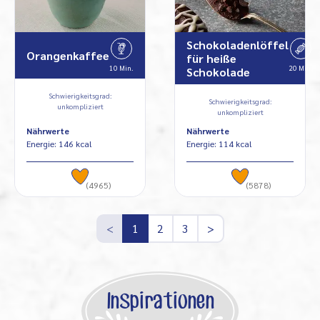
Schokoladenlöffel
Orangenkaffee
für heiße
10 Min.
20 Min.
Schokolade
Schwierigkeitsgrad:
Schwierigkeitsgrad:
unkompliziert
unkompliziert
Nährwerte
Nährwerte
Energie: 146 kcal
Energie: 114 kcal
(4965)
(5878)
<
1
2
3
>
Inspirationen