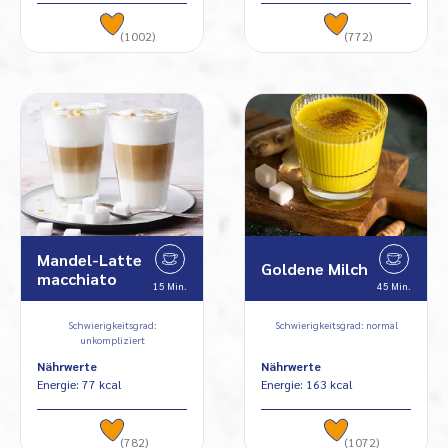
(1002)
(772)
Mandel-Latte
Goldene Milch
macchiato
15 Min.
45 Min.
Schwierigkeitsgrad:
Schwierigkeitsgrad: normal
unkompliziert
Nährwerte
Nährwerte
Energie: 77 kcal
Energie: 163 kcal
(782)
(1072)