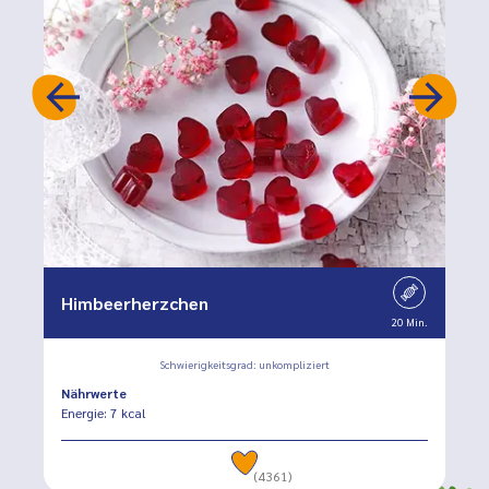
Himbeerherzchen
20 Min.
Schwierigkeitsgrad: unkompliziert
Nährwerte
Energie: 7 kcal
(4361)