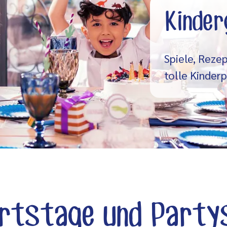
Kinde
Spiele, Rezep
tolle Kinderp
rtstage und Party