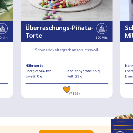
Überraschungs-Piñata-
Sc
Torte
Mi
0 Min.
120 Min.
Schwierigkeitsgrad: anspruchsvoll
Nährwerte
Nähr
g
Energie: 506 kcal
Kohlenhydrate: 65 g
Eiweiß: 8 g
Fett: 23 g
(7181)