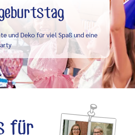
rgeburtstag
te und Deko für viel Spaß und eine
arty
s für