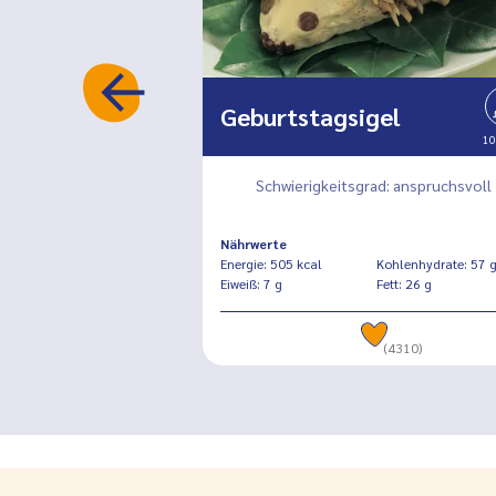
s
Geburtstagsigel
90 Min.
10
ad: anspruchsvoll
Schwierigkeitsgrad: anspruchsvoll
Nährwerte
Kohlenhydrate: 183 g
Energie: 505 kcal
Kohlenhydrate: 57 
Fett: 73 g
Eiweiß: 7 g
Fett: 26 g
(2626)
(4310)