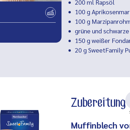
200 ml
Rapsöl
100 g
Aprikosenma
100 g
Marzipanroh
grüne und schwarze
150 g
weißer Fonda
20 g SweetFamily P
Zubereitung
Muffinblech vo