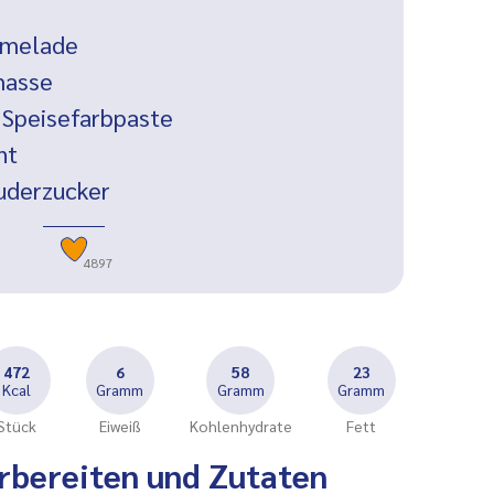
rmelade
masse
Speisefarbpaste
nt
uderzucker
4897
472
6
58
23
Kcal
Gramm
Gramm
Gramm
Stück
Eiweiß
Kohlenhydrate
Fett
rbereiten und Zutaten