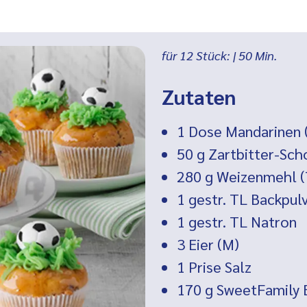
für 12 Stück:
|
50
Min.
Zutaten
1 Dose
Mandarinen 
50 g
Zartbitter-Sch
280 g
Weizenmehl (
1 gestr. TL
Backpul
1 gestr. TL
Natron
3
Eier (M)
1 Prise
Salz
170 g SweetFamily 