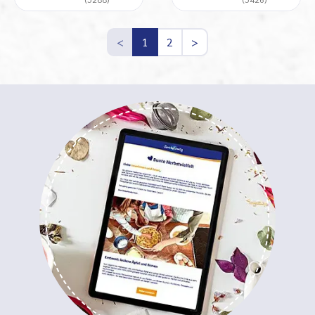
<
1
2
>