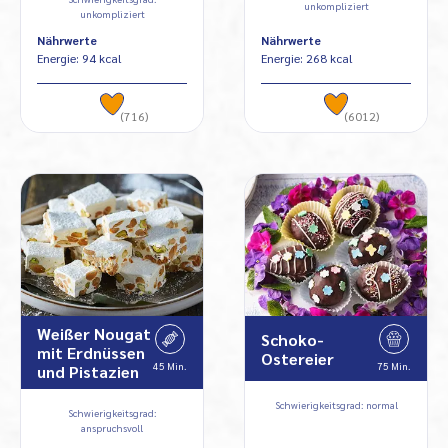
unkompliziert
unkompliziert
Nährwerte
Nährwerte
Energie: 94 kcal
Energie: 268 kcal
(716)
(6012)
Weißer Nougat
Schoko-
mit Erdnüssen
Ostereier
45 Min.
75 Min.
und Pistazien
Schwierigkeitsgrad: normal
Schwierigkeitsgrad:
anspruchsvoll