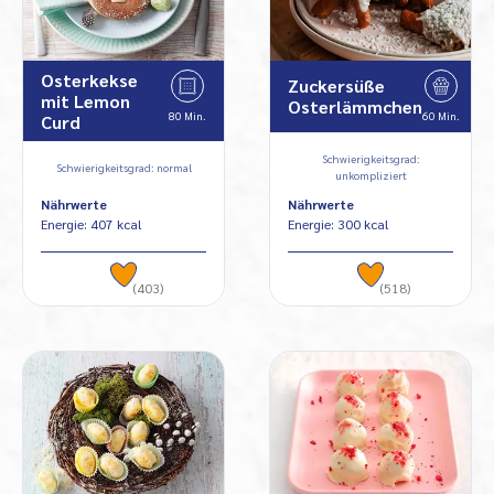
Osterkekse
Zuckersüße
mit Lemon
Osterlämmchen
80 Min.
60 Min.
Curd
Schwierigkeitsgrad:
Schwierigkeitsgrad: normal
unkompliziert
Nährwerte
Nährwerte
Energie: 407 kcal
Energie: 300 kcal
(403)
(518)