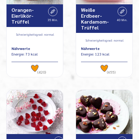
Orangen-
Weiße
Eierlikör-
Erdbeer-
35 Min.
40 Min.
Trüffel
Kardamom-
Trüffel
Schwierigkeitsgrad: normal
Schwierigkeitsgrad: normal
Nährwerte
Nährwerte
Energie: 73 kcal
Energie: 123 kcal
(420)
(655)