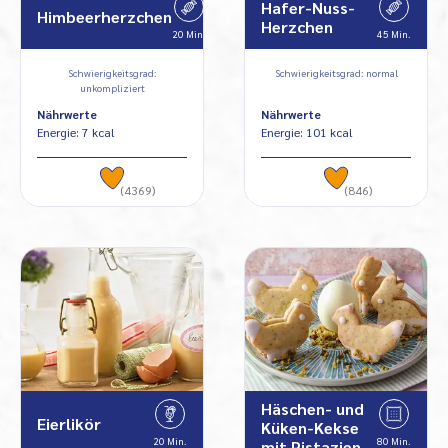
Hafer-Nuss-
Himbeerherzchen
Herzchen
20 Min.
45 Min.
Schwierigkeitsgrad:
Schwierigkeitsgrad: normal
unkompliziert
Nährwerte
Nährwerte
Energie: 7 kcal
Energie: 101 kcal
(4369)
(846)
Häschen- und
Eierlikör
Küken-Kekse
20 Min.
80 Min.
mit Pistazien