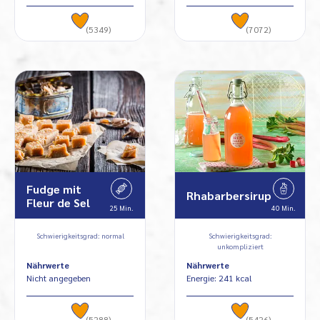
(5349)
(7072)
Fudge mit
Rhabarbersirup
Fleur de Sel
25 Min.
40 Min.
Schwierigkeitsgrad: normal
Schwierigkeitsgrad:
unkompliziert
Nährwerte
Nährwerte
Nicht angegeben
Energie: 241 kcal
(5288)
(5426)