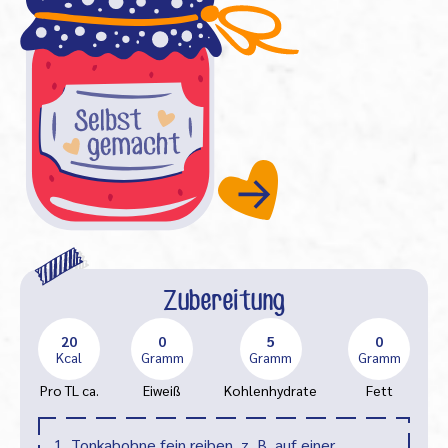
Zubereitung
20
0
5
0
Kcal
Gramm
Gramm
Gramm
Pro TL ca.
Eiweiß
Kohlenhydrate
Fett
1. Tonkabohne fein reiben, z. B. auf einer