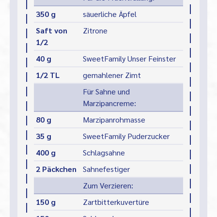
350 g
säuerliche Äpfel
Saft von
Zitrone
1/2
40 g
SweetFamily Unser Feinster
1/2 TL
gemahlener Zimt
Für Sahne und
Marzipancreme:
80 g
Marzipanrohmasse
35 g
SweetFamily Puderzucker
400 g
Schlagsahne
2 Päckchen
Sahnefestiger
Zum Verzieren:
150 g
Zartbitterkuvertüre