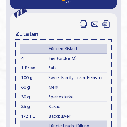
463
Zutaten
Für den Biskuit:
4
Eier (Größe M)
1 Prise
Salz
100 g
SweetFamily Unser Feinster
60 g
Mehl
30 g
Speisestärke
25 g
Kakao
1/2 TL
Backpulver
Für die Fruchtfüllung: