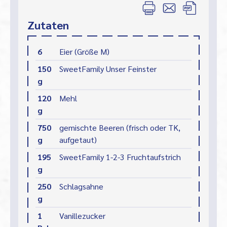
Zutaten
6
Eier (Größe M)
150
SweetFamily Unser Feinster
g
120
Mehl
g
750
gemischte Beeren (frisch oder TK,
g
aufgetaut)
195
SweetFamily 1-2-3 Fruchtaufstrich
g
250
Schlagsahne
g
1
Vanillezucker