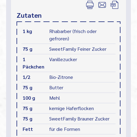
Zutaten
1 kg
Rhabarber (frisch oder
gefroren)
75 g
SweetFamily Feiner Zucker
1
Vanillezucker
Päckchen
1/2
Bio-Zitrone
75 g
Butter
100 g
Mehl
75 g
kernige Haferflocken
75 g
SweetFamily Brauner Zucker
Fett
für die Formen