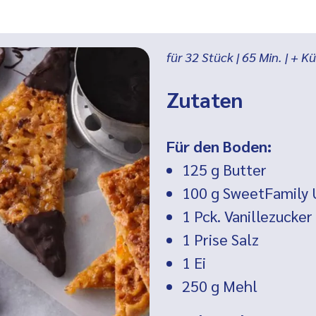
für 32 Stück
|
65
Min.
| + K
Zutaten
Für den Boden:
125 g
Butter
100 g SweetFamily 
1 Pck.
Vanillezucker
1 Prise
Salz
1
Ei
250 g
Mehl