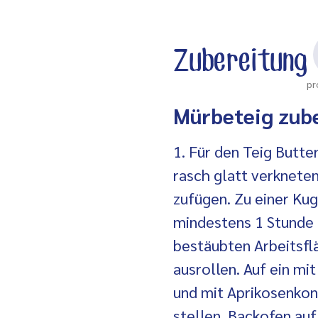
Zubereitung
pr
Mürbeteig zub
1. Für den Teig Butte
rasch glatt verkneten
zufügen. Zu einer Ku
mindestens 1 Stunde k
bestäubten Arbeitsfl
ausrollen. Auf ein mi
und mit Aprikosenkon
stellen. Backofen au