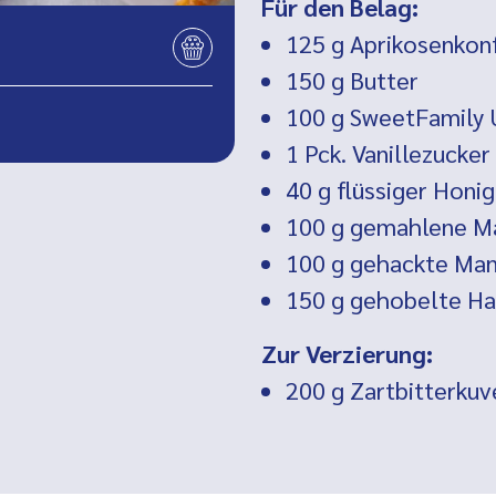
Für den Belag:
125 g
Aprikosenkonf
150 g
Butter
100 g SweetFamily 
1 Pck.
Vanillezucker
40 g
flüssiger Honig
100 g
gemahlene M
100 g
gehackte Man
150 g
gehobelte Ha
Zur Verzierung:
200 g
Zartbitterkuv