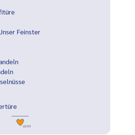
itüre
Unser Feinster
andeln
deln
selnüsse
ertüre
4689