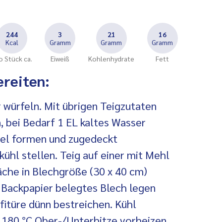
244
3
21
16
Kcal
Gramm
Gramm
Gramm
o Stück ca.
Eiweiß
Kohlenhydrate
Fett
ereiten:
r würfeln. Mit übrigen Teigzutaten
, bei Bedarf 1 EL kaltes Wasser
gel formen und zugedeckt
ühl stellen. Teig auf einer mit Mehl
äche in Blechgröße (30 x 40 cm)
t Backpapier belegtes Blech legen
fitüre dünn bestreichen. Kühl
f 180 °C Ober-/Unterhitze vorheizen.