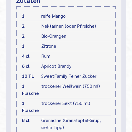
Zutaten
1
reife Mango
2
Nektarinen (oder Pfirsiche)
2
Bio-Orangen
1
Zitrone
4 cl
Rum
6 cl
Apricot Brandy
10 TL
SweetFamily Feiner Zucker
1
trockener Weißwein (750 ml)
Flasche
1
trockener Sekt (750 ml)
Flasche
8 cl
Grenadine (Granatapfel-Sirup,
siehe Tipp)