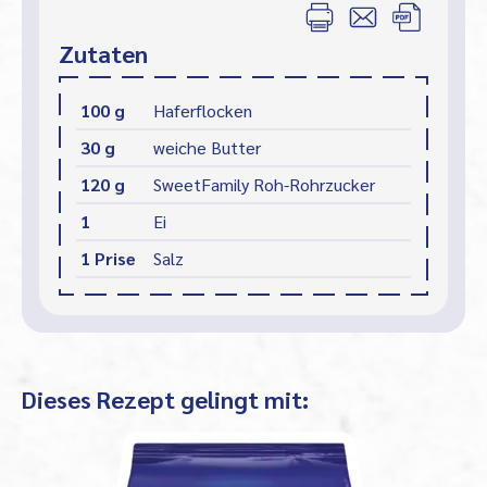
Zutaten
100 g
Haferflocken
30 g
weiche Butter
120 g
SweetFamily Roh-Rohrzucker
1
Ei
1 Prise
Salz
Dieses Rezept gelingt mit: