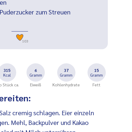
sen
Puderzucker zum Streuen
103
315
6
37
15
Kcal
Gramm
Gramm
Gramm
o Stück ca.
Eiweiß
Kohlenhydrate
Fett
ereiten:
 Salz cremig schlagen. Eier einzeln
gen. Mehl, Backpulver und Kakao
lnd mit Milch unterrühren.