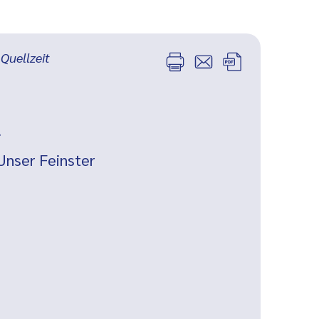
 Quellzeit
r
Unser Feinster