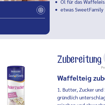
Öl
für das Waffelei
etwas SweetFamily 
Zubereitung
Pr
Waffelteig zub
1. Butter, Zucker und
gründlich unterschla
mischen und abwechse