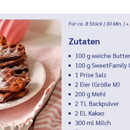
Für ca. 8 Stück
|
30
Min.
| +
Zutaten
100 g
weiche Butte
100 g SweetFamily 
1 Prise
Salz
2
Eier (Größe M)
200 g
Mehl
2 TL
Backpulver
2 EL
Kakao
300 ml
Milch