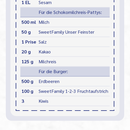
1 EL
Sesam
Für die Schokomilchreis-Pattys:
500 ml
Milch
50 g
SweetFamily Unser Feinster
1 Prise
Salz
20 g
Kakao
125 g
Milchreis
Für die Burger:
500 g
Erdbeeren
100 g
SweetFamily 1-2-3 Fruchtaufstrich
3
Kiwis