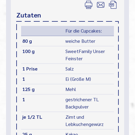
Zutaten
Für die Cupcakes:
80 g
weiche Butter
100 g
SweetFamily Unser
Feinster
1 Prise
Salz
1
Ei (Größe M)
125 g
Mehl
1
gestrichener TL
Backpulver
je 1/2 TL
Zimt und
Lebkuchengewürz
25 g
Kakao