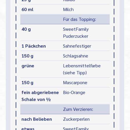
60 ml
Milch
Für das Topping:
40 g
SweetFamily
Puderzucker
1 Päckchen
Sahnefestiger
150 g
Schlagsahne
grüne
Lebensmittelfarbe
(siehe Tipp)
150 g
Mascarpone
fein abgeriebene
Bio-Orange
Schale von ½
Zum Verzieren:
nach Belieben
Zuckerperlen
etwas
SweetFamily