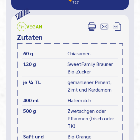
717
VEGAN
Zutaten
60 g
Chiasamen
120 g
SweetFamily Brauner
Bio-Zucker
je ¼ TL
gemahlener Piment,
Zimt und Kardamom
400 ml
Hafermilch
500 g
Zwetschgen oder
Pflaumen (frisch oder
TK)
Saft und
Bio-Orange