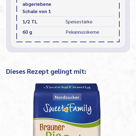
abgeriebene
Schale von 1
1/2 TL
Speisestärke
60 g
Pekannusskerne
Dieses Rezept gelingt mit: