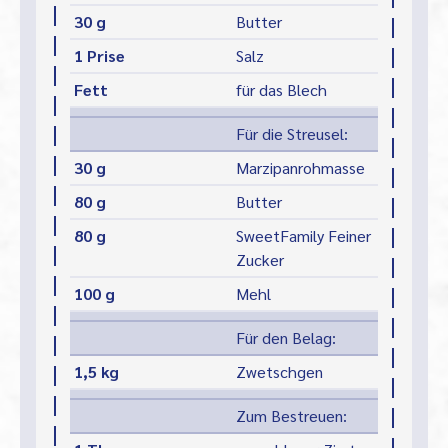
30 g
Butter
1 Prise
Salz
Fett
für das Blech
Für die Streusel:
30 g
Marzipanrohmasse
80 g
Butter
80 g
SweetFamily Feiner
Zucker
100 g
Mehl
Für den Belag:
1,5 kg
Zwetschgen
Zum Bestreuen: