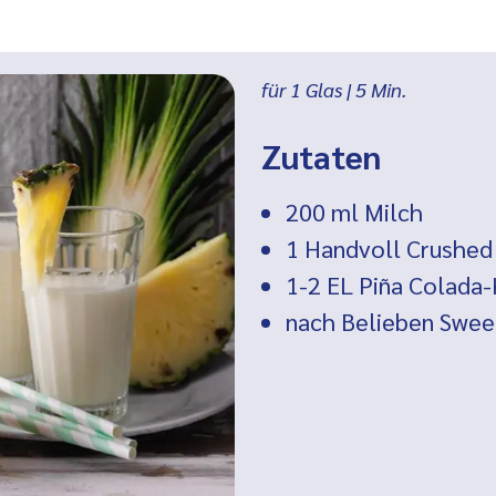
für 1 Glas
|
5
Min.
Zutaten
200 ml
Milch
1 Handvoll
Crushed 
1-2 EL
Piña Colada-
nach Belieben Swee