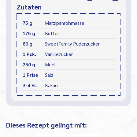
Zutaten
75 g
Marzipanrohmasse
175 g
Butter
80 g
SweetFamily Puderzucker
1 Pck.
Vanillezucker
250 g
Mehl
1 Prise
Salz
3-4 EL
Kakao
Dieses Rezept gelingt mit: