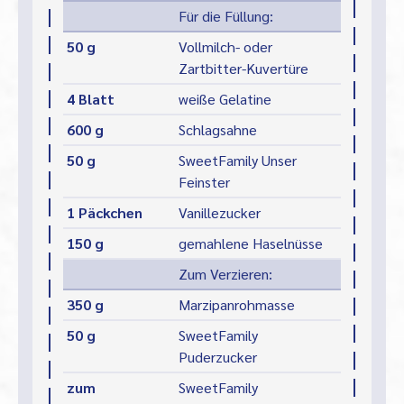
Für die Füllung:
50 g
Vollmilch- oder
Zartbitter-Kuvertüre
4 Blatt
weiße Gelatine
600 g
Schlagsahne
50 g
SweetFamily Unser
Feinster
1 Päckchen
Vanillezucker
150 g
gemahlene Haselnüsse
Zum Verzieren:
350 g
Marzipanrohmasse
50 g
SweetFamily
Puderzucker
zum
SweetFamily