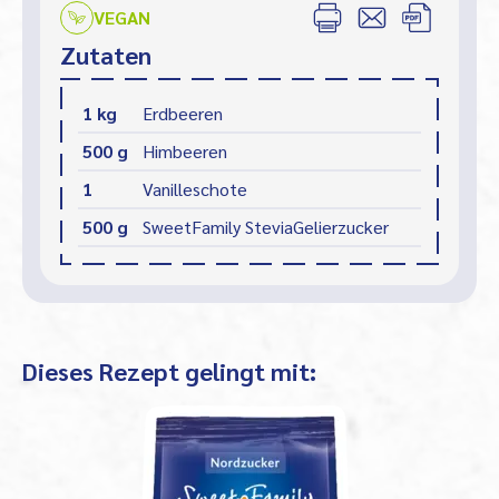
VEGAN
Zutaten
1 kg
Erdbeeren
500 g
Himbeeren
1
Vanilleschote
500 g
SweetFamily SteviaGelierzucker
Dieses Rezept gelingt mit: