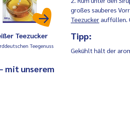
2. Rum unter den Siru
großes sauberes Vor
Teezucker
auffüllen. 
Tipp:
ißer Teezucker
orddeutschen Teegenuss
Gekühlt hält der aro
 – mit unserem