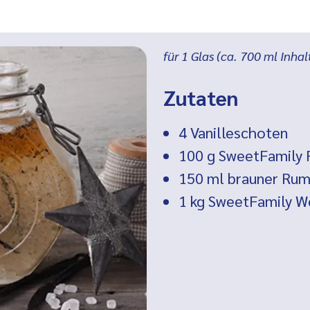
für 1 Glas (ca. 700 ml Inhal
Zutaten
4
Vanilleschoten
100 g SweetFamily 
150 ml
brauner Ru
1 kg SweetFamily W