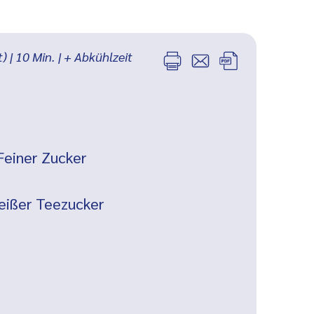
t)
|
10
Min.
| + Abkühlzeit
Feiner Zucker
m
eißer Teezucker