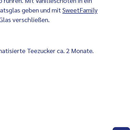
p rühren. Mit Vanilleschoten in ein
ratsglas geben und mit
SweetFamily
Glas verschließen.
matisierte Teezucker ca. 2 Monate.