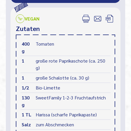
VEGAN
Zutaten
400
Tomaten
g
1
große rote Paprikaschote (ca. 250
g)
1
große Schalotte (ca. 30 g)
1/2
Bio-Limette
130
SweetFamily 1-2-3 Fruchtaufstrich
g
1 TL
Harissa (scharfe Paprikapaste)
Salz
zum Abschmecken