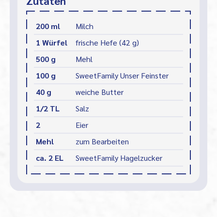
Zutaten
200 ml
Milch
1 Würfel
frische Hefe (42 g)
500 g
Mehl
100 g
SweetFamily Unser Feinster
40 g
weiche Butter
1/2 TL
Salz
2
Eier
Mehl
zum Bearbeiten
ca. 2 EL
SweetFamily Hagelzucker