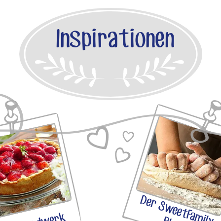
Inspirationen
D
e
r
S
w
e
e
t
F
a
m
lo