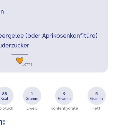
en
eergelee (oder Aprikosenkonfitüre)
uderzucker
10773
88
1
9
5
Kcal
Gramm
Gramm
Gramm
o Stück
Eiweiß
Kohlenhydrate
Fett
n: