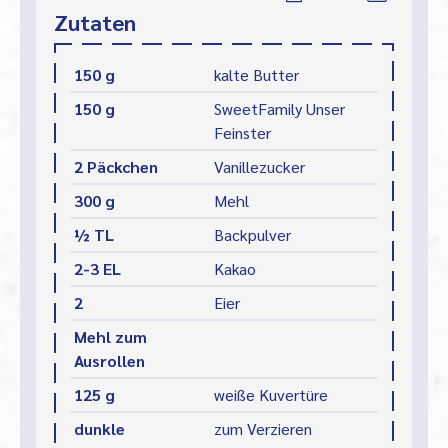
Zutaten
150 g
kalte Butter
150 g
SweetFamily Unser
Feinster
2 Päckchen
Vanillezucker
300 g
Mehl
½ TL
Backpulver
2-3 EL
Kakao
2
Eier
Mehl zum
Ausrollen
125 g
weiße Kuvertüre
dunkle
zum Verzieren