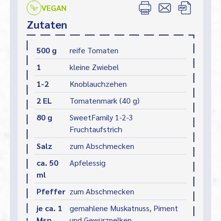
VEGAN
Zutaten
500 g
reife Tomaten
1
kleine Zwiebel
1-2
Knoblauchzehen
2 EL
Tomatenmark (40 g)
80 g
SweetFamily 1-2-3
Fruchtaufstrich
Salz
zum Abschmecken
ca. 50
Apfelessig
ml
Pfeffer
zum Abschmecken
je ca. 1
gemahlene Muskatnuss, Piment
Msp.
und Gewürznelken