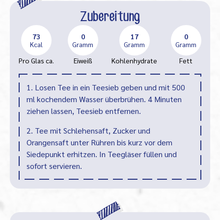
Zubereitung
73
0
17
0
Kcal
Gramm
Gramm
Gramm
Pro Glas ca.
Eiweiß
Kohlenhydrate
Fett
1. Losen Tee in ein Teesieb geben und mit 500
ml kochendem Wasser überbrühen. 4 Minuten
ziehen lassen, Teesieb entfernen.
2. Tee mit Schlehensaft, Zucker und
Orangensaft unter Rühren bis kurz vor dem
Siedepunkt erhitzen. In Teegläser füllen und
sofort servieren.