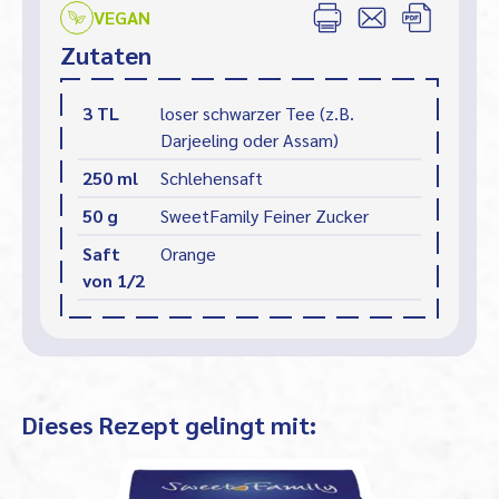
VEGAN
Zutaten
3 TL
loser schwarzer Tee (z.B.
Darjeeling oder Assam)
250 ml
Schlehensaft
50 g
SweetFamily Feiner Zucker
Saft
Orange
von 1/2
Dieses Rezept gelingt mit: