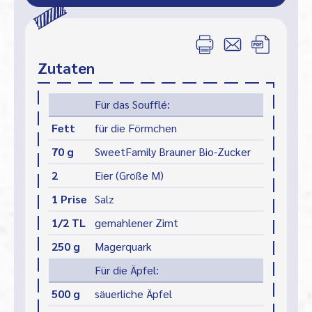
Zutaten
Für das Soufflé:
Fett
für die Förmchen
70 g
SweetFamily Brauner Bio-Zucker
2
Eier (Größe M)
1 Prise
Salz
1/2 TL
gemahlener Zimt
250 g
Magerquark
Für die Äpfel:
500 g
säuerliche Äpfel