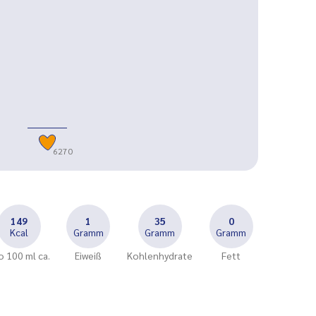
6270
149
1
35
0
Kcal
Gramm
Gramm
Gramm
o 100 ml ca.
Eiweiß
Kohlenhydrate
Fett