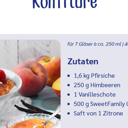
Konfitüre
für 7 Gläser à ca. 250 ml
|
4
Zutaten
1,6 kg
Pfirsiche
250 g
Himbeeren
1
Vanilleschote
500 g SweetFamily G
Saft von 1
Zitrone