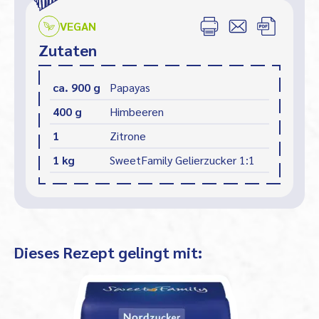
VEGAN
Zutaten
ca. 900 g
Papayas
400 g
Himbeeren
1
Zitrone
1 kg
SweetFamily Gelierzucker 1:1
Dieses Rezept gelingt mit: