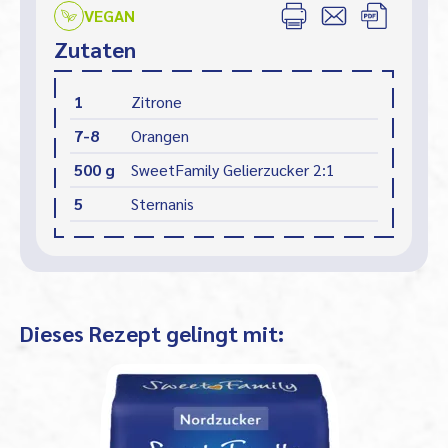
VEGAN
Zutaten
1
Zitrone
7-8
Orangen
500 g
SweetFamily Gelierzucker 2:1
5
Sternanis
Dieses Rezept gelingt mit: