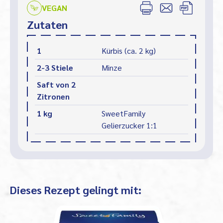
VEGAN
Zutaten
1
Kürbis (ca. 2 kg)
2-3 Stiele
Minze
Saft von 2
Zitronen
1 kg
SweetFamily
Gelierzucker 1:1
Dieses Rezept gelingt mit: