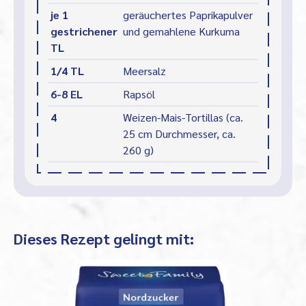
je 1
geräuchertes Paprikapulver
gestrichener
und gemahlene Kurkuma
TL
1/4 TL
Meersalz
6-8 EL
Rapsöl
4
Weizen-Mais-Tortillas (ca.
25 cm Durchmesser, ca.
260 g)
Dieses Rezept gelingt mit: