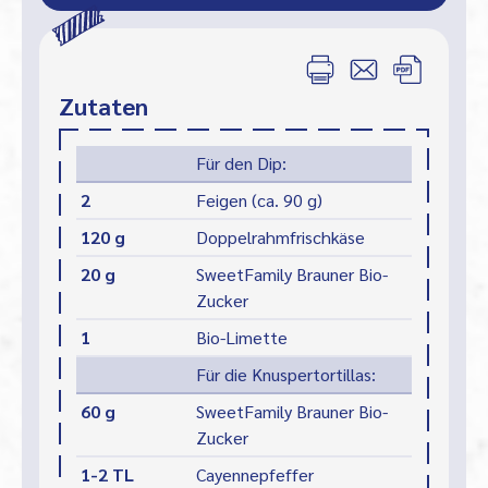
Zutaten
Für den Dip:
2
Feigen (ca. 90 g)
120 g
Doppelrahmfrischkäse
20 g
SweetFamily Brauner Bio-
Zucker
1
Bio-Limette
Für die Knuspertortillas:
60 g
SweetFamily Brauner Bio-
Zucker
1-2 TL
Cayennepfeffer