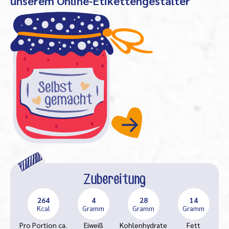
unserem Online-Etikettengestalter
Zubereitung
264
4
28
14
Kcal
Gramm
Gramm
Gramm
Pro Portion ca.
Eiweiß
Kohlenhydrate
Fett