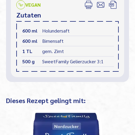
VEGAN
Zutaten
600 ml
Holundersaft
600 ml
Birnensaft
1 TL
gem. Zimt
500 g
SweetFamily Gelierzucker 3:1
Dieses Rezept gelingt mit: