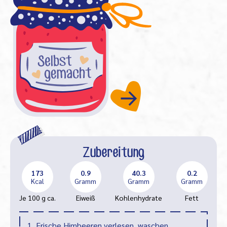
Zubereitung
173
0.9
40.3
0.2
Kcal
Gramm
Gramm
Gramm
Je 100 g ca.
Eiweiß
Kohlenhydrate
Fett
1. Frische Himbeeren verlesen, waschen