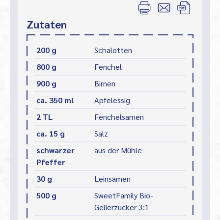
Zutaten
200 g
Schalotten
800 g
Fenchel
900 g
Birnen
ca. 350 ml
Apfelessig
2 TL
Fenchelsamen
ca. 15 g
Salz
schwarzer
aus der Mühle
Pfeffer
30 g
Leinsamen
500 g
SweetFamily Bio-
Gelierzucker 3:1