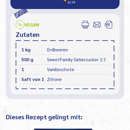
4139
VEGAN
Zutaten
1 kg
Erdbeeren
500 g
SweetFamily Gelierzucker 2:1
1
Vanilleschote
Saft von 1
Zitrone
Dieses Rezept gelingt mit: