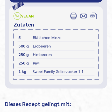
VEGAN
Zutaten
5
Blättchen Minze
500 g
Erdbeeren
250 g
Himbeeren
250 g
Kiwi
1 kg
SweetFamily Gelierzucker 1:1
Dieses Rezept gelingt mit: