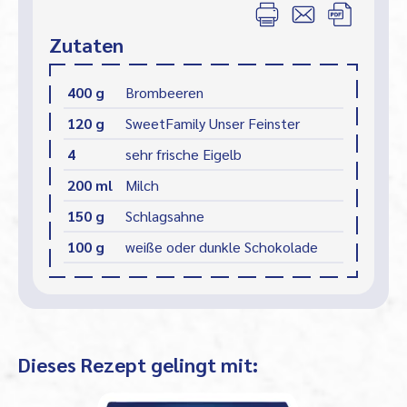
Zutaten
400 g
Brombeeren
120 g
SweetFamily Unser Feinster
4
sehr frische Eigelb
200 ml
Milch
150 g
Schlagsahne
100 g
weiße oder dunkle Schokolade
Dieses Rezept gelingt mit: