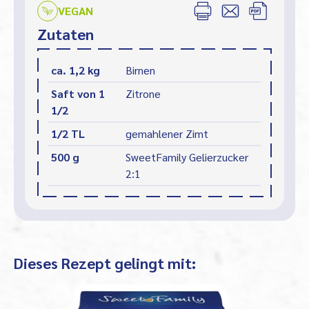
VEGAN
Zutaten
ca. 1,2 kg
Birnen
Saft von 1
Zitrone
1/2
1/2 TL
gemahlener Zimt
500 g
SweetFamily Gelierzucker
2:1
Dieses Rezept gelingt mit: