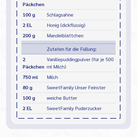
Päckchen
100 g
Schlagsahne
2 EL
Honig (dickflüssig)
200 g
Mandelblättchen
Zutaten für die Füllung:
2
Vanillepuddingpulver (für je 500
Päckchen
ml Milch)
750 ml
Milch
80 g
SweetFamily Unser Feinster
100 g
weiche Butter
2 EL
SweetFamily Puderzucker