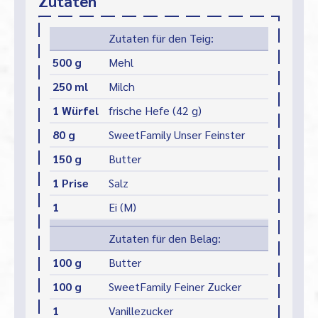
Zutaten
Zutaten für den Teig:
500 g
Mehl
250 ml
Milch
1 Würfel
frische Hefe (42 g)
80 g
SweetFamily Unser Feinster
150 g
Butter
1 Prise
Salz
1
Ei (M)
Zutaten für den Belag:
100 g
Butter
100 g
SweetFamily Feiner Zucker
1
Vanillezucker