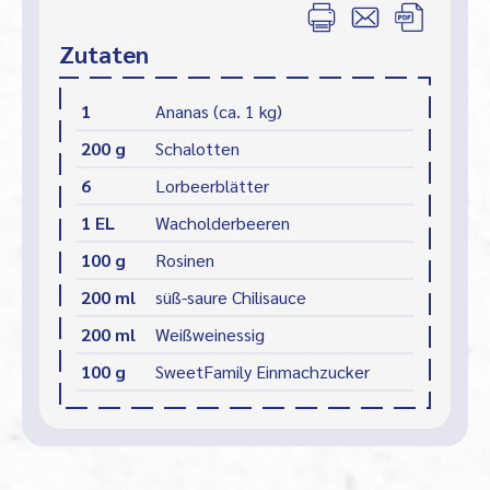
Zutaten
1
Ananas (ca. 1 kg)
200 g
Schalotten
6
Lorbeerblätter
1 EL
Wacholderbeeren
100 g
Rosinen
200 ml
süß-saure Chilisauce
200 ml
Weißweinessig
100 g
SweetFamily Einmachzucker