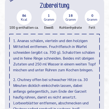
Zubereitung
86
1
18
0
Kcal
Gramm
Gramm
Gramm
100 g enthalten ca.
Eiweiß
Kohlenhydrate
Fett
1. Ananas schälen, vierteln und den holzigen
Mittelteil entfernen. Fruchtfleisch in Würfel
schneiden (ergibt ca. 700 g). Schalotten schälen
und in feine Ringe schneiden. Beides mit übrigen
Zutaten und 250 ml Wasser in einem weiten Topf
mischen und unter Rühren zum Kochen bringen.
2. Chutney offen bei schwacher Hitze ca. 30
Minuten dicklich einköcheln lassen, dabei
anfangs gelegentlich, zum Ende der Garzeit
häufig rühren, damit es nicht ansetzt.
Lorbeerblätter entfernen, abschmecken und
Chutney sofort randvoll in saubere, heiß