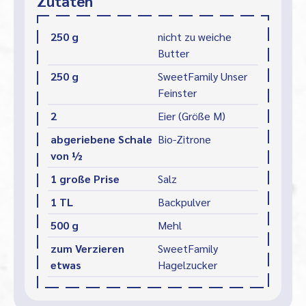
Zutaten
250 g
nicht zu weiche
Butter
250 g
SweetFamily Unser
Feinster
2
Eier (Größe M)
abgeriebene Schale
Bio-Zitrone
von ½
1 große Prise
Salz
1 TL
Backpulver
500 g
Mehl
zum Verzieren
SweetFamily
etwas
Hagelzucker