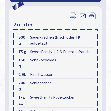
Zutaten
300
Sauerkirschen (frisch oder TK,
g
aufgetaut)
75 g
SweetFamily 1-2-3 Fruchtaufstrich
150
Schokocookies
g
2 EL
Kirschwasser
200
Schlagsahne
g
1-2
SweetFamily Puderzucker
EL