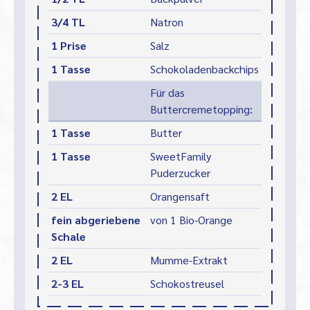
3/4 TL
Natron
1 Prise
Salz
1 Tasse
Schokoladenbackchips
Für das
Buttercremetopping:
1 Tasse
Butter
1 Tasse
SweetFamily
Puderzucker
2 EL
Orangensaft
fein abgeriebene
von 1 Bio-Orange
Schale
2 EL
Mumme-Extrakt
2-3 EL
Schokostreusel