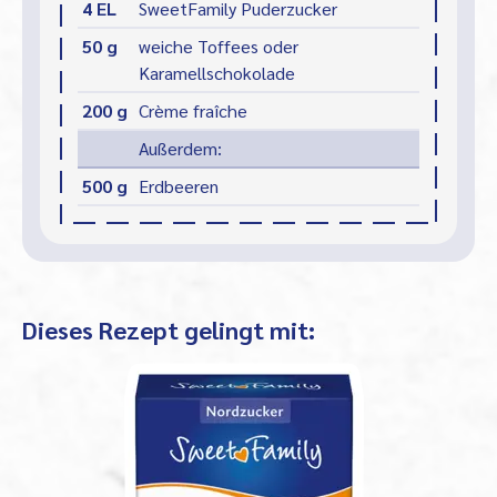
4 EL
SweetFamily Puderzucker
50 g
weiche Toffees oder
Karamellschokolade
200 g
Crème fraîche
Außerdem:
500 g
Erdbeeren
Dieses Rezept gelingt mit: