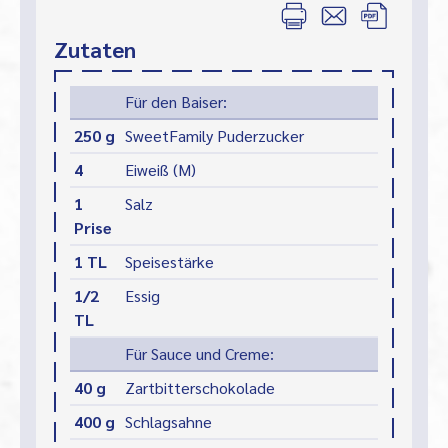
Zutaten
Für den Baiser:
250 g
SweetFamily Puderzucker
4
Eiweiß (M)
1
Salz
Prise
1 TL
Speisestärke
1/2
Essig
TL
Für Sauce und Creme:
40 g
Zartbitterschokolade
400 g
Schlagsahne