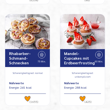
Rhabarber-
Mandel-
Schmand-
Cupcakes mit
75 Min.
60 Min.
Schnecken
Erdbeerfrosting
Schwierigkeitsgrad: normal
Schwierigkeitsgrad:
unkompliziert
Nährwerte
Nährwerte
Energie: 241 kcal
Energie: 288 kcal
(1655)
(425)