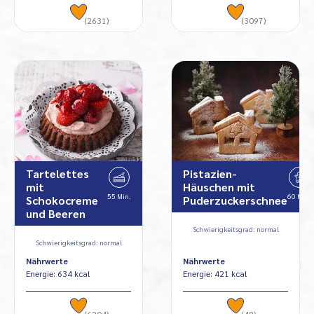
(2631)
(3097)
Tartelettes
Pistazien-
mit
Häuschen mit
55 Min.
60 Min.
Schokocreme
Puderzuckerschnee
und Beeren
Schwierigkeitsgrad: normal
Schwierigkeitsgrad: normal
Nährwerte
Nährwerte
Energie: 634 kcal
Energie: 421 kcal
(6204)
(48)