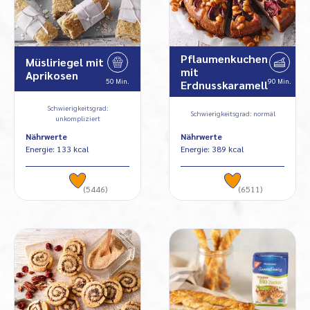
Pflaumenkuchen
Müsliriegel mit
mit
Aprikosen
50 Min.
90 Min.
Erdnusskaramell
Schwierigkeitsgrad:
Schwierigkeitsgrad: normal
unkompliziert
Nährwerte
Nährwerte
Energie: 133 kcal
Energie: 389 kcal
(5446)
(6511)