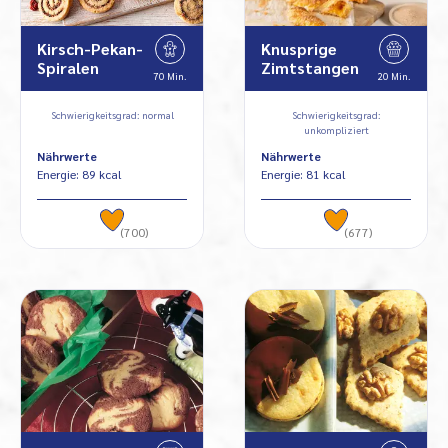
Kirsch-Pekan-
Knusprige
Spiralen
Zimtstangen
70 Min.
20 Min.
Schwierigkeitsgrad: normal
Schwierigkeitsgrad:
unkompliziert
Nährwerte
Nährwerte
Energie: 89 kcal
Energie: 81 kcal
(700)
(677)