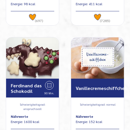
Energie: 98 kcal
Energie: 411 kcal
(697)
(7285)
Ferdinand das
Vanillecremeschiffchen
Schokodil
90 Min.
6
Schwierigkeitsgrad:
Schwierigkeitsgrad: normal
anspruchsvoll
Nährwerte
Nährwerte
Energie: 1600 kcal
Energie: 152 kcal