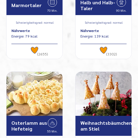
Halb und Halb-
Marmortaler
Taler
70 Min.
90 Min.
Schwierigkeitsgrad: normal
Schwierigkeitsgrad: normal
Nährwerte
Nährwerte
Energie: 79 kcal
Energie: 139 kcal
(2655)
(3302)
Osterlamm aus
Weihnachtsbäumchen
Hefeteig
am Stiel
55 Min.
40 M