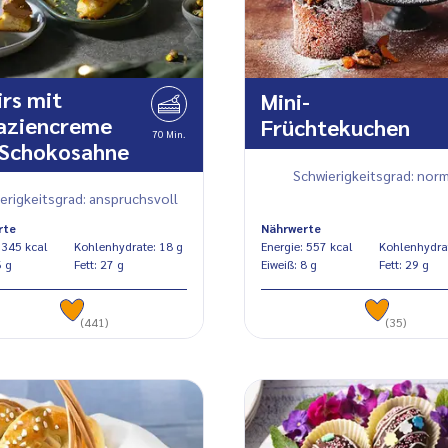
irs mit
Mini-
taziencreme
Früchtekuchen
70 Min.
 Schokosahne
Schwierigkeitsgrad: norm
erigkeitsgrad: anspruchsvoll
rte
Nährwerte
Energie: 345 kcal
Kohlenhydrate: 18 g
Energie: 557 kcal
eiß: 6 g
Fett: 27 g
Eiweiß: 8 g
Fett: 29 g
(441)
(35)