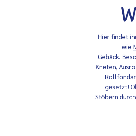
Wa
Hier findet 
wie
M
Gebäck. Beso
Kneten, Ausro
Rollfondan
gesetzt! O
Stöbern durch 