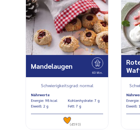
Rote
Mandelaugen
Waf
60 Min.
Schwierigkeitsgrad: normal
Schwi
Nährwerte
Nährwe
Energie: 98 kcal
Kohlenhydrate: 7 g
Eiweiß: 2 g
Fett: 7 g
Ei
(4593)