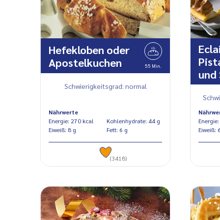
Ecla
Hefekloben oder
Pis
Apostelkuchen
55 Min.
und
Schwierigkeitsgrad: normal
Schwi
Nährwerte
Nährwe
Energie: 270 kcal
Kohlenhydrate: 44 g
Eiweiß: 8 g
Fett: 6 g
Eiw
(3418)