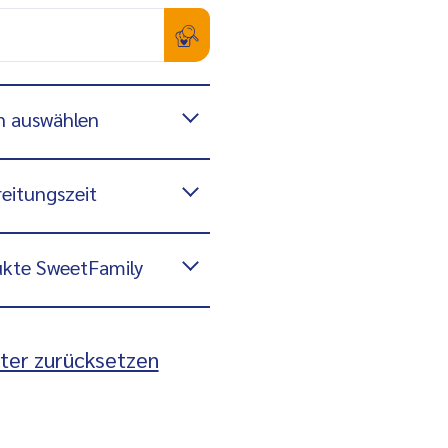
n auswählen
eitungszeit
kte SweetFamily
lter zurücksetzen