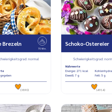
 Brezeln
Schoko-Ostereier
70 Min.
chwierigkeitsgrad: normal
Schwierigkeitsgrad: norm
Nährwerte
rte
Energie: 271 kcal
ngegeben
Eiweiß: 7 g
Fett: 5 g
(3890)
(4914)