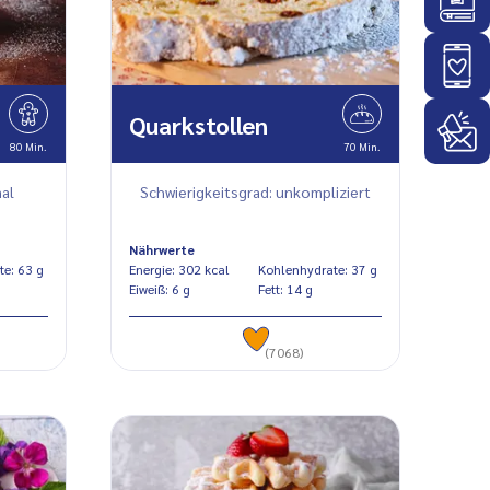
Quarkstollen
80 Min.
70 Min.
al
Schwierigkeitsgrad: unkompliziert
Nährwerte
Kohlenhydrate: 63 g
Energie: 302 kcal
Kohlenhydrate: 37 g
Eiweiß: 6 g
Fett: 14 g
(7068)