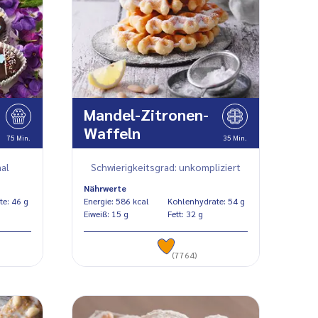
Mandel-Zitronen-
Waffeln
75 Min.
35 Min.
al
Schwierigkeitsgrad: unkompliziert
Nährwerte
Kohlenhydrate: 46 g
Energie: 586 kcal
Kohlenhydrate: 54 g
Eiweiß: 15 g
Fett: 32 g
(7764)