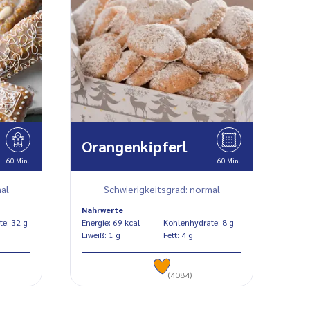
Orangenkipferl
60 Min.
60 Min.
al
Schwierigkeitsgrad: normal
Nährwerte
Kohlenhydrate: 32 g
Energie: 69 kcal
Kohlenhydrate: 8 g
Eiweiß: 1 g
Fett: 4 g
(4084)