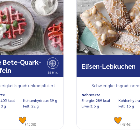
 Bete-Quark-
Elisen-Lebkuchen
feln
35 Min.
erigkeitsgrad: unkompliziert
Schwierigkeitsgrad: norm
rte
Nährwerte
Energie: 405 kcal
Kohlenhydrate: 39 g
Energie: 289 kcal
weiß: 10 g
Fett: 22 g
Eiweiß: 5 g
Fett: 15 g
(4508)
(4746)