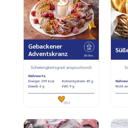
Gebackener
Süße
Adventskranz
80 Min.
Schwierigkeitsgrad: anspruchsvoll
S
Nährwerte
Energie: 299 kcal
Kohlenhydrate: 45 g
Nährwe
Eiweiß: 6 g
Fett: 9 g
Nicht a
(51)