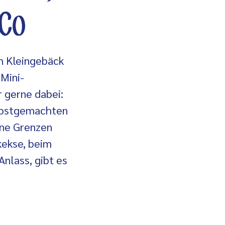
 Co
m Kleingebäck
 Mini-
 gerne dabei:
elbstgemachten
ine Grenzen
kekse, beim
Anlass, gibt es